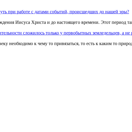
уть при работе с датами событий, происшедших до нашей эры?
ждения Иисуса Христа и до настоящего времени. Этот период та
ительности сложилось только у первобытных земледельцев, а не
веку необходимо к чему то привязаться, то есть к каким то при