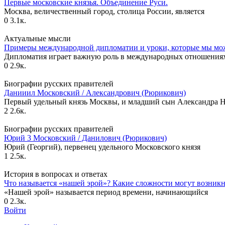
Первые московские князья. Объединение Руси.
Москва, величественный город, столица России, является
0
3.1к.
Актуальные мысли
Примеры международной дипломатии и уроки, которые мы мож
Дипломатия играет важную роль в международных отношения
0
2.9к.
Биографии русских правителей
Данииил Московский / Александрович (Рюрикович)
Первый удельный князь Москвы, и младший сын Александра Н
2
2.6к.
Биографии русских правителей
Юрий 3 Московский / Данилович (Рюрикович)
Юрий (Георгий), первенец удельного Московского князя
1
2.5к.
История в вопросах и ответах
Что называется «нашей эрой»? Какие сложности могут возникн
«Нашей эрой» называется период времени, начинающийся
0
2.3к.
Войти