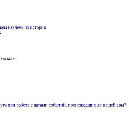
ем извлечь из истории.
х
евского.
уть при работе с датами событий, происшедших до нашей эры?