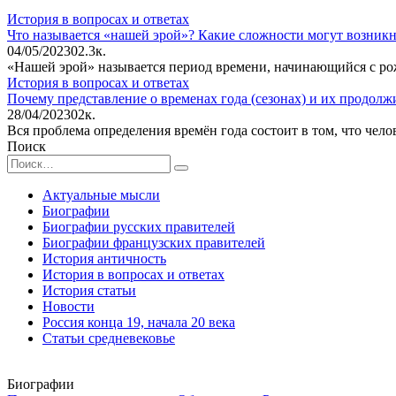
История в вопросах и ответах
Что называется «нашей эрой»? Какие сложности могут возникн
04/05/2023
0
2.3к.
«Нашей эрой» называется период времени, начинающийся с ро
История в вопросах и ответах
Почему представление о временах года (сезонах) и их продолж
28/04/2023
0
2к.
Вся проблема определения времён года состоит в том, что чело
Поиск
Search
for:
Актуальные мысли
Биографии
Биографии русских правителей
Биографии французских правителей
История античность
История в вопросах и ответах
История статьи
Новости
Россия конца 19, начала 20 века
Статьи средневековье
Биографии