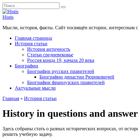
Перейти
Search
к
for:
содержанию
Histis
Мысли, история, факты. Сайт посвящён истории, интересным 
Главная страница
История статьи
История античность
Статьи средневековье
Россия конца 19, начала 20 века
Биографии
Биографии русских правителей
Биографии династии Рюриковичей
Биографии французских правителей
Актуальные мысли
Главная
»
История статьи
History in questions and answer
Здесь собраны стать о разных исторических вопросах, от истор
решить учебную задачу.