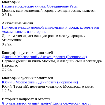
Биографии
Первые московские князья. Объединение Руси.
Москва, величественный город, столица России, является
0
3.1к.
Актуальные мысли
Примеры международной дипломатии и уроки, которые мы
можем извлечь из истории.
Дипломатия играет важную роль в международных
отношениях
0
2.9к.
Биографии русских правителей
Данииил Московский / Александрович (Рюрикович)
Первый удельный князь Москвы, и младший сын Александра
Невского.
2
2.6к.
Биографии русских правителей
Юрий 3 Московский / Данилович (Рюрикович)
Юрий (Георгий), первенец удельного Московского князя
1
2.5к.
История в вопросах и ответах
Что называется «нашей эрой»? Какие сложности могут