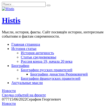
Перейти
Search
к
for:
содержанию
Histis
Мысли, история, факты. Сайт посвящён истории, интересным
событиям и фактам современности.
Главная страница
История статьи
История античность
Статьи средневековье
Россия конца 19, начала 20 века
Биографии
Биографии русских правителей
Биографии династии Рюриковичей
Биографии французских правителей
Актуальные мысли
Новости
Сводка событий на фронте
0
777
15/06/2022
Серафим Георгиевич
Новости