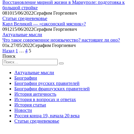
Восстановление мирной жизни в Мариуполе: подготовка к
большой стройке
0
810
15/06/2022
Серафим Георгиевич
Статьи средневековье
Карл Великий — «саксонский мясник»?
0
912
15/06/2022
Серафим Георгиевич
Актуальные мысли
Что такое современное неоязычество? настоящее ли оно?
0
1к.
27/05/2022
Серафим Георгиевич
Пагинация
Назад
1
…
4
5
записей
Поиск
Search
for:
Актуальные мысли
Биографии
Биографии русских правителей
Биографии французских правителей
История античность
История в вопросах и ответах
История статьи
Новости
Россия конца 19, начала 20 века
Статьи средневековье