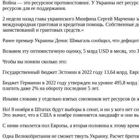
Война — это ресурсное противостояние. У Украины нет ресурсо
ресурсов для ее поддержания.
2 недели назад глава украинского Минфина Сергей Марченко з
международная грантовая и кредитная помощь. Собственные до
заимствований и грантовых средств.»
Ранее премьер Украины Денис Шмыгаль сообщил, что дефицит
Возьмем эту оптимистичную оценку, 5 млрд USD в месяц, это 3
Чтобы вы поняли сколько это:
Государственный бюджет Эстонии в 2022 году 13,64 млрд. Евро
Бюджет Германии в 2022 году утвержден на уровне 495,8 млрд 
платить даже 2% на обороту последние 5 лет.
Иными словами у отдельно взятых союзников нет ресурсов (и 
Но! 8 ноября в Штатах будут выборы в сенат, и ни у кого нет
Это значит, что в США в ноябре поменяется ландшафт и они в
С ними отколется пол Европы, а вторая половина к этому време
Одна Великобритания не сможет тянуть Украину. Расчет бритов 