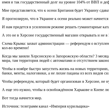
имея и так государственный долг на уровне 104% от ВВП и де
Мне представляется, что к осени Британия будет Украину сдав
Я прогнозирую, что в Украине к осени реально может начнется
И нам придется в усиленном режиме решать гуманитарные кат
А это не в Херсоне государственный магазин открывать и не в
Схема Крыма: захват администрации — референдум о вступлен
кол-во времени!
Когда мы заняли Херсонскую и Запорожскую области? 3 месяца н
мира, там территория людей с автоматами и отсутствием законо
Чтобы в ноябре быстро запустить жизнь на новых территория
банки, менты, налоговики, а не лихие пацаны из всех видов с
Чтобы референдум, который будет организован в Херсоне, не 
А еще это нужно, чтобы в освобождённом Харькове и Киеве лю
Вот тогда начнется мир.
Источник: телеграмм канал «Империя курильщика»