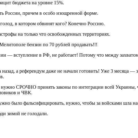
фицит бюджета на уровне 15%.
ать России, причем в особо изощренной форме.
 голод, в котором обвинят кого? Конечно Россию.
астрофы на только что освобожденных территориях.
 Мелитополе бензин по 70 рублей продавать!!!
ии — вступление в РФ, не работает! Потому что между захват
азад, а референдум даже не начали готовить! Уже 3 месяца — эт
в.
х, нужно СРОЧНО принять законы по интеграции всей Украины,
иловиков и ЧВК.
нужно было фальсифицировать, нужно, чтобы за войсками шла на
ди зимой не голодали.