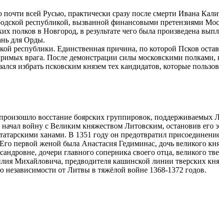
очти всей Русью, практически сразу после смерти Ивана Калиты 
родской республикой, вызванной финансовыми претензиями Мос
их полков в Новгород, в результате чего была произведена вып
ань для Орды.
ой республики. Единственная причина, по которой Псков оставал
иримых врага. После демонстрации силы московскими полками, п
зался избрать псковским князем тех кандидатов, которые польз
 произошло восстание боярских группировок, поддерживаемых Л
 начал войну с Великим княжеством Литовским, остановив его 
татарскими ханами. В 1351 году он предотвратил присоединени
го первой женой была Анастасия Гедиминас, дочь великого княз
андровне, дочери главного соперника своего отца, великого тв
илия Михайловича, предводителя кашинской линии тверских кня
независимости от Литвы в тяжёлой войне 1368-1372 годов.