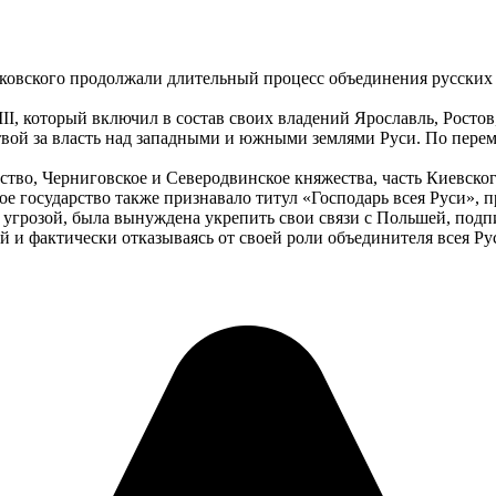
сковского продолжали длительный процесс объединения русских
I, который включил в состав своих владений Ярославль, Ростов
итвой за власть над западными и южными землями Руси. По пере
ство, Черниговское и Северодвинское княжества, часть Киевског
ое государство также признавало титул «Господарь всея Руси»
 угрозой, была вынуждена укрепить свои связи с Польшей, под
й и фактически отказываясь от своей роли объединителя всея Ру