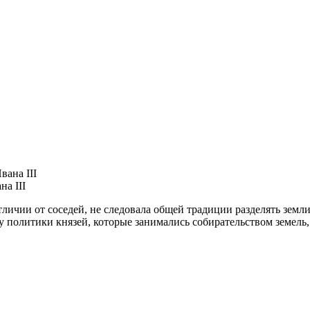
а III
личии от соседей, не следовала общей традиции разделять земл
лу политики князей, которые занимались собирательством земел