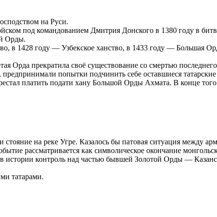
осподством на Руси.
йском под командованием Дмитрия Донского в 1380 году в битве
ой Орды.
о, в 1428 году — Узбекское ханство, в 1433 году — Большая Ор
ая Орда прекратила своё существование со смертью последнего 
предпринимали попытки подчинить себе оставшиеся татарские г
рестал платить подати хану Большой Орды Ахмата. В конце того
и стояние на реке Угре. Казалось бы патовая ситуация между ар
бытие рассматривается как символическое окончание монгольско
й в истории контроль над частью бывшей Золотой Орды — Казанс
ими татарами.