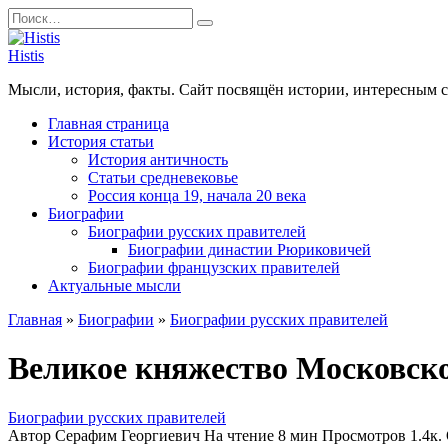
Перейти
Search
к
for:
содержанию
Histis
Мысли, история, факты. Сайт посвящён истории, интересным 
Главная страница
История статьи
История античность
Статьи средневековье
Россия конца 19, начала 20 века
Биографии
Биографии русских правителей
Биографии династии Рюриковичей
Биографии французских правителей
Актуальные мысли
Главная
»
Биографии
»
Биографии русских правителей
Великое княжество Московско
Биографии русских правителей
Автор
Серафим Георгиевич
На чтение
8 мин
Просмотров
1.4к.