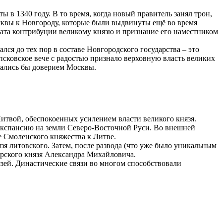
в 1340 году. В то время, когда новый правитель занял трон,
квы к Новгороду, которые были выдвинуты ещё во время
лата контрибуции великому князю и признание его наместником
ся до тех пор в составе Новгородского государства – это
сковское вече с радостью признало верховную власть великих
овались бы доверием Москвы.
итвой, обеспокоенных усилением власти великого князя.
экспансию на земли Северо-Восточной Руси. Во внешней
е Смоленского княжества к Литве.
я литовского. Затем, после развода (что уже было уникальным
ерского князя Александра Михайловича.
зей. Династические связи во многом способствовали