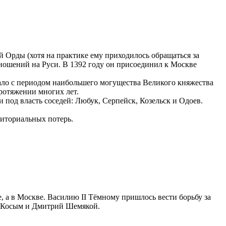
й Орды (хотя на практике ему приходилось обращаться за
ошений на Руси. В 1392 году он присоединил к Москве
пало с периодом наибольшего могущества Великого княжества
ротяжении многих лет.
 под власть соседей: Любук, Серпейск, Козельск и Одоев.
риториальных потерь.
, а в Москве. Василию II Тёмному пришлось вести борьбу за
ем Косым и Дмитрий Шемякой.