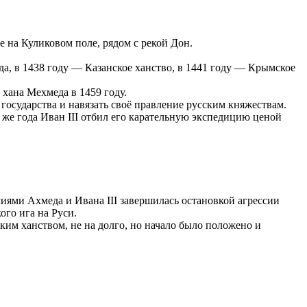
 на Куликовом поле, рядом с рекой Дон.
да, в 1438 году — Казанское ханство, в 1441 году — Крымское
хана Мехмеда в 1459 году.
осударства и навязать своё правление русским княжествам.
 же года Иван III отбил его карательную экспедицию ценой
миями Ахмеда и Ивана III завершилась остановкой агрессии
го ига на Руси.
ким ханством, не на долго, но начало было положено и