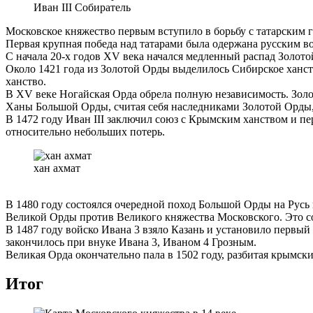
Иван III Собиратель
Московское княжество первым вступило в борьбу с татарским г
Первая крупная победа над татарами была одержана русским во
С начала 20-х годов XV века начался медленный распад Золот
Около 1421 года из Золотой Орды выделилось Сибирское ханств
ханство.
В XV веке Ногайская Орда обрела полную независимость. Золот
Ханы Большой Орды, считая себя наследниками Золотой Орды, 
В 1472 году Иван III заключил союз с Крымским ханством и пе
относительно небольших потерь.
хан ахмат
В 1480 году состоялся очередной поход Большой Орды на Русь 
Великой Орды против Великого княжества Московского. Это со
В 1487 году войско Ивана 3 взяло Казань и установило первы
закончилось при внуке Ивана 3, Иваном 4 Грозным.
Великая Орда окончательно пала в 1502 году, разбитая крымск
Итог