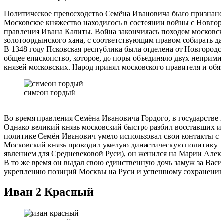
Политическое превосходство Семёна Ивановича было признано п
Московское княжество находилось в состоянии войны с Новго
правления Ивана Калиты. Война закончилась походом московск
золотоордынского хана, с соответствующим правом собирать д
В 1348 году Псковская республика была отделена от Новгородск
общее епископство, которое, до поры объединяло двух неприм
князей московских. Народ принял московского правителя и обя
симеон гордый
Во время правления Семёна Ивановича Гордого, в государстве
Однако великий князь московский быстро разбил восставших и
политике Семён Иванович умело использовал свои контакты с 
Московский князь проводил умелую династическую политику. Е
явлением для Средневековой Руси), он женился на Марии Алекс
В то же время он выдал свою единственную дочь замуж за Вас
укреплению позиций Москвы на Руси и успешному сохранению 
Иван 2 Красный