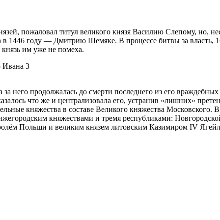
язей, пожаловал титул великого князя Василию Слепому, но, несм
 в 1446 году — Дмитрию Шемяке. В процессе битвы за власть, 16
 князь им уже не помеха.
ьба за него продолжалась до смерти последнего из его враждеб
азалось что же и централизовала его, устранив «лишних» претен
дельные княжества в составе Великого княжества Московского. В
жегородским княжествами и тремя республиками: Новгородской
оролём Польши и великим князем литовским Казимиром IV Ягей