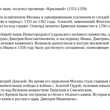
у и нрав, получил прозвище «Красивый» (1353-1359)
м ослаблением Москвы и одновременным усилением ее соседей и
ве в период с 1355 по 1362 годы. Алексий, заменивший Феогност
жал из-под стражи. Ольгерд захватил Брянское княжество в 1356 
 борьбе князь Нижегородско-Суздальского великого княжества, 
 руки Дмитрия Константиновича, и наследнику Ивана, Дмитрию,
еликое княжение). Возникли разногласия и внутри московской 
го Ивана в 1358 году было достигнуто соглашение, позволяющее 
Дмитрий Донской. Во время его правления Москва стала главным
 значительные победы в войнах с Золотой Ордой, положив начал
асть над Великим княжеством Тверским и Смоленским.
го Кремля были построены из белого тёсаного камня. История 
 князя и русского царя, Дмитрия Ивановича».