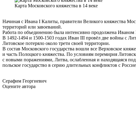
Карта Московского княжества в 14 веке
Начиная с Ивана I Калиты, правители Великого княжества Мо
территорий или завоеваний.
Работа по объединению была интенсивно продолжена Иваном II
В 1492-1494 и 1500-1503 годах Иван III провёл две войны с Л
Литовское потеряло около трети своей территории.
В состав Московского государства вошли все Верховское княже
и часть Полоцкого княжества. По условиям перемирия Литовск
с новыми поражениями, Литва, ослабленная и находящаяся под
польское государство в серию длительных конфликтов с Россие
Серафим Георгиевич
Оцените автора