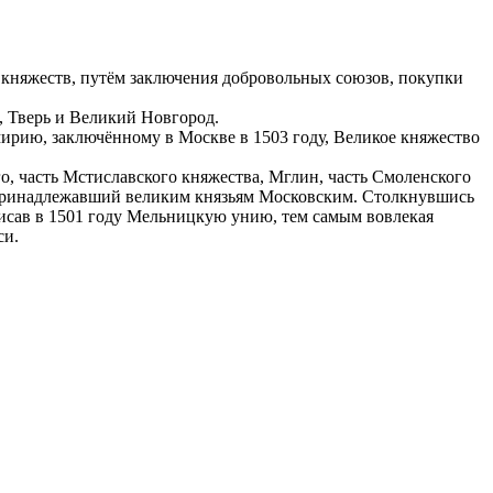
 княжеств, путём заключения добровольных союзов, покупки
, Тверь и Великий Новгород.
мирию, заключённому в Москве в 1503 году, Великое княжество
о, часть Мстиславского княжества, Мглин, часть Смоленского
, принадлежавший великим князьям Московским. Столкнувшись
писав в 1501 году Мельницкую унию, тем самым вовлекая
си.