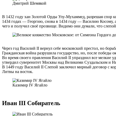
Дмитрий Шемякой
В 1432 году хан Золотой Орды Улу-Мухаммед, разрешая спор кн
1434 годах — Георгию, снова в 1434 году — Василию Косому, а
чего и получил своё прозвище. Видимо они думали, что слепой
Через год Василий II вернул себе московский престол, но бор
Гражданская война разрушила государство, но, после победы ок
Во время своего правления Василий II упразднил все мелкие у
утвердил суверенитет Москвы над Великими Суздальским и Ни
В 1449 году Василий II Слепой заключил мирный договор с к
Литвы на восток.
Казимир IV Ягайло
Иван III Собиратель