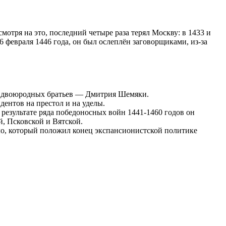
отря на это, последний четыре раза терял Москву: в 1433 и
 февраля 1446 года, он был ослеплён заговорщиками, из-за
ных двоюродных братьев — Дмитрия Шемяки.
дентов на престол и на уделы.
 результате ряда победоносных войн 1441-1460 годов он
, Псковской и Вятской.
ло, который положил конец экспансионистской политике