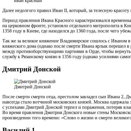
иван красный
Далее недолгого правил Иван II, который, за телесную красот
Период правления Ивана Красного характеризовался временны
на церковном фронте, установло отдельного митрополита в Кие
1358 году в Киеве, где находился до 1360 года, после чего убе
Так же за великое княжение Владимирское сошлось с Иваном в
княжеского дома (однако после смерти Ивана ярлык перешел в
между противоборствующими партиями в Орде, чтобы вернуть в
службу к Рязанскому князю в 1356 году (однако усилиями само
Дмитрий Донской
Дмитрий Донской
После смерти смерти отца, престолом завладел сын Ивана 2, 
навсегда стало вотчиной московских князей. Москва одержала
с успехами Дмитрий Донской терпел и поражения, потеряв вл
Во время правления Дмитрия Донского новые стены Московско
произведении того времени: «Слово о жизни и смерти великого
Василий 1