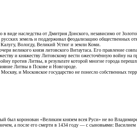
 в виде наследства от Дмитрия Донского, независимо от Золото
 русских земель и поддерживал феодализацию общественных отн
 Калугу, Вологду, Великий Устюг и земли Коми.
очери великого князя литовского Витаутаса. Его правление сов
жеству и княжеству Литовскому вести ожесточённую войну на п
ойну против Литвы, в результате которой многие города перешли
лияние Литвы в Пскове и Новгороде.
а Москву, и Московское государство не понесло собственных тер
рый был коронован «Великим князем всея Руси» не во Владимире
вичем, а после его смерти в 1434 году — с сыновьями: Васили