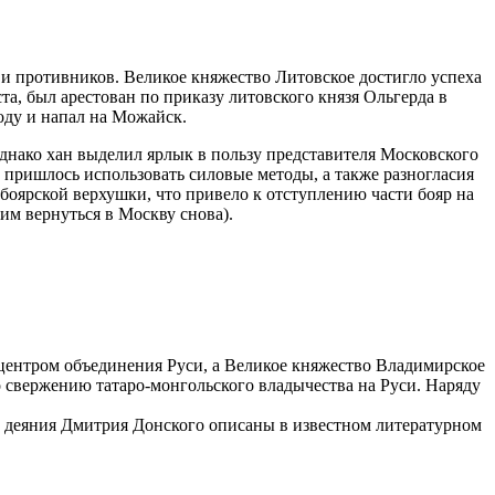
 противников. Великое княжество Литовское достигло успеха
а, был арестован по приказу литовского князя Ольгерда в
году и напал на Можайск.
однако хан выделил ярлык в пользу представителя Московского
 пришлось использовать силовые методы, а также разногласия
боярской верхушки, что привело к отступлению части бояр на
им вернуться в Москву снова).
 центром объединения Руси, а Великое княжество Владимирское
о свержению татаро-монгольского владычества на Руси. Наряду
и деяния Дмитрия Донского описаны в известном литературном