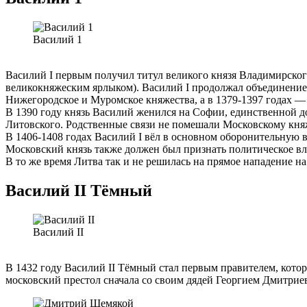
Василий 1
Василий I первым получил титул великого князя Владимирского
великокняжеским ярлыком). Василий I продолжал объединение
Нижегородское и Муромское княжества, а в 1379-1397 годах —
В 1390 году князь Василий женился на Софии, единственной д
Литовского. Родственные связи не помешали Московскому кня
В 1406-1408 годах Василий I вёл в основном оборонительную в
Московский князь также должен был признать политическое в
В то же время Литва так и не решилась на прямое нападение н
Василий II Тёмный
Василий II
В 1432 году Василий II Тёмный стал первым правителем, кото
московский престол сначала со своим дядей Георгием Дмитрие