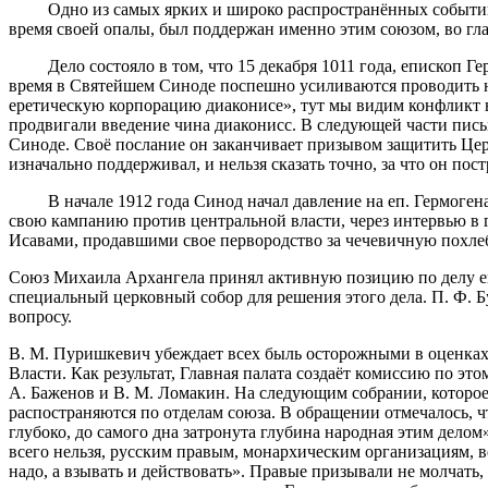
Одно из самых ярких и широко распространённых событий в 
время своей опалы, был поддержан именно этим союзом, во гл
Дело состояло в том, что 15 декабря 1011 года, епископ Гер
время в Святейшем Синоде поспешно усиливаются проводить н
еретическую корпорацию диаконисе», тут мы видим конфликт 
продвигали введение чина диаконисс. В следующей части пис
Синоде. Своё послание он заканчивает призывом защитить Цер
изначально поддерживал, и нельзя сказать точно, за что он пост
В начале 1912 года Синод начал давление на еп. Гермогена, к
свою кампанию против центральной власти, через интервью в 
Исавами, продавшими свое первородство за чечевичную похле
Союз Михаила Архангела принял активную позицию по делу еп. 
специальный церковный собор для решения этого дела. П. Ф. Б
вопросу.
B. М. Пуришкевич убеждает всех быль осторожными в оценках,
Власти. Как результат, Главная палата создаёт комиссию по эт
А. Баженов и В. М. Ломакин. На следующим собрании, которое
распостраняются по отделам союза. В обращении отмечалось, 
глубоко, до самого дна затронута глубина народная этим делом»
всего нельзя, русским правым, монархическим организациям,
надо, а взывать и действовать». Правые призывали не молчать,