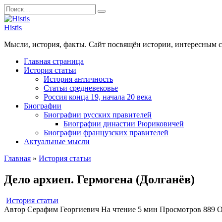
Перейти
Search
к
for:
содержанию
Histis
Мысли, история, факты. Сайт посвящён истории, интересным 
Главная страница
История статьи
История античность
Статьи средневековье
Россия конца 19, начала 20 века
Биографии
Биографии русских правителей
Биографии династии Рюриковичей
Биографии французских правителей
Актуальные мысли
Главная
»
История статьи
Дело архиеп. Гермогена (Долганёв)
История статьи
Автор
Серафим Георгиевич
На чтение
5 мин
Просмотров
889
О