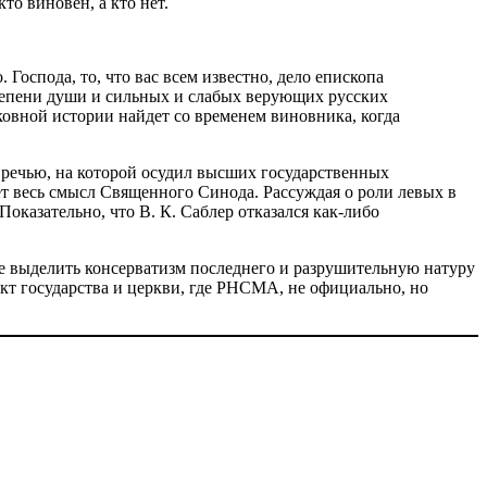
то виновен, а кто нет.
Господа, то, что вас всем известно, дело епископа
степени души и сильных и слабых верующих русских
ковной истории найдет со временем виновника, когда
 речью, на которой осудил высших государственных
ет весь смысл Священного Синода. Рассуждая о роли левых в
 Показательно, что В. К. Саблер отказался как-либо
не выделить консерватизм последнего и разрушительную натуру
кт государства и церкви, где РНСМА, не официально, но