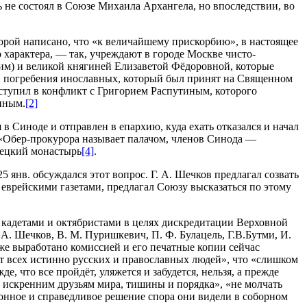
е состоял в Союзе Михаила Архангела, но впоследствии, во
орой написано, что «к величайшему прискорбию», в настоящее
характера, — так, учреждают в городе Москве чисто-
м) и великой княгиней Елизаветой Фёдоровной, которые
ин погребения инославных, который был принят на Священном
ступил в конфликт с Григорием Распутиным, которого
тиным.
[2]
 Синоде и отправлен в епархию, куда ехать отказался и начал
я «Обер-прокурора называет палачом, членов Синода —
вецкий монастырь
[4]
.
янв. обсуждался этот вопрос. Г. А. Шечков предлагал созвать
 еврейскими газетами, предлагал Союзу высказаться по этому
у кадетами и октябристами в целях дискредитации Верховной
 А. Шечков, В. М. Пуришкевич, П. Ф. Булацель, Г.В.Бутми, И.
же выработано комиссией и его печатные копии сейчас
ит всех истинно русских и православных людей», что «слишком
, что все пройдёт, уляжется и забудется, нельзя, а прежде
 искренним друзьям мира, тишины и порядка», «не молчать
аконное и справедливое решение спора они видели в соборном