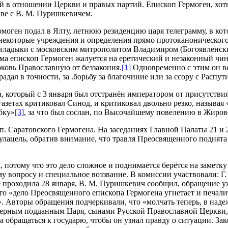
отношении Церкви и правых партий. Епископ Гермоген, хоть н
аве с В. М. Пуришкевичем.
моген подал в Ялту, летнюю резиденцию царя телеграмму, в кот
екоторые учреждения и определения прямо протоканонического 
владыки с московским митрополитом Владимиром (Богоявленски
ьма епископ Гермоген жалуется на еретический и незаконный ч
ковь Православную от беззакония.
[1]
Одновременно с этим он в
радал в точности, за .борьбу за благочиние или за ссору с Распу
оторый с 3 января был отстранён императором от присутствия в
газетах критиковал Синод, и критиковал двольно резко, называ
бку»
[3]
, за что был сослан, по Высочайшему повелению в Жиро
Саратовского Гермогена. На заседаниях Главной Палаты 21 и 25 
улацель, обратив внимание, что травля Преосвященного поднята
 потому что это дело сложное и поднимается берётся на заметк
ому вопросу и специальное воззвание. В комиссии участвовали: Г.
 проходила 28 января, В. М. Пуришкевич сообщил, обращение у
что «дело Преосвященного епископа Гермогена угнетает и печал
. Авторы обращения подчеркивали, что «молчать теперь, в надежде
 верным подданным Царя, сынами Русской Православной Церкви,
 а обращаться к государю, чтобы он узнал правду о ситуации. З