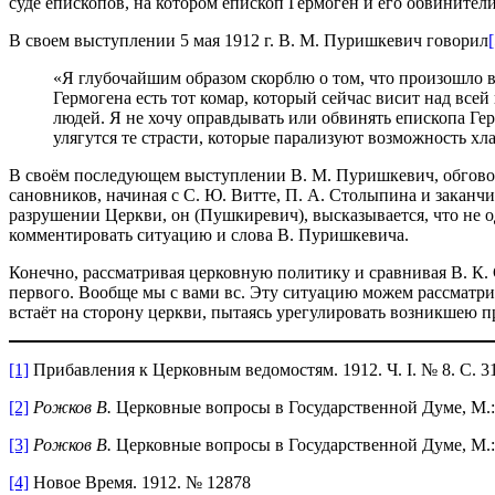
суде епископов, на котором епископ Гермоген и его обвинители
В своем выступлении 5 мая 1912 г. В. М. Пуришкевич говорил
[
«Я глубочайшим образом скорблю о том, что произошло в Ц
Гермогена есть тот комар, который сейчас висит над вс
людей. Я не хочу оправдывать или обвинять епископа Гер
улягутся те страсти, которые парализуют возможность х
В своём последующем выступлении В. М. Пуришкевич, обговори
сановников, начиная с С. Ю. Витте, П. А. Столыпина и заканч
разрушении Церкви, он (Пушкиревич), высказывается, что не о
комментировать ситуацию и слова В. Пуришкевича.
Конечно, рассматривая церковную политику и сравнивая В. К.
первого. Вообще мы с вами вс. Эту ситуацию можем рассматрив
встаёт на сторону церкви, пытаясь урегулировать возникшею 
[1]
Прибавления к Церковным ведомостям. 1912. Ч. I. № 8. С. 3
[2]
Рожков В.
Церковные вопросы в Государственной Думе, М.: 
[3]
Рожков В.
Церковные вопросы в Государственной Думе, М.: 
[4]
Новое Время. 1912. № 12878