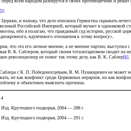
 перед всем народом разберутся в своих противоречиях и решат к
5]
:
еркви, и нахожу, что дело епископа Гермогена скрывать нечего. 
ей великой Российской Империей, который мучает в одинаковой 
могена, ибо я полагаю, что правдивый суд истории, русской цер
ладнокровного, вдумчивого отношения к этому вопросу».
в, что это его личное мнение, а не мнение партии, выступил с
ивая В. К. Саблером, который своим тоталитаризмом сводит на н
дин революционер не помог так этому делу, как В. К. Саблер
[6]
.
 Саблера с К. П. Победоносцевым, В. М. Пушкиревич не может 
ать, не как конфликт среди Церковных иерархов, но как конфли
проблему и объективно выяснить причины.
14
Изд. Крутицкого подворья, 2004 — 288 с
Изд. Крутицкого подворья, 2004 — 291 с