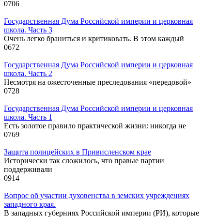
0
706
Государственная Дума Российской империи и церковная
школа. Часть 3
Очень легко браниться и критиковать. В этом каждый
0
672
Государственная Дума Российской империи и церковная
школа. Часть 2
Несмотря на ожесточенные преследования «передовой»
0
728
Государственная Дума Российской империи и церковная
школа. Часть 1
Есть золотое правило практической жизни: никогда не
0
769
Защита полицейских в Привисленском крае
Исторически так сложилось, что правые партии
поддерживали
0
914
Вопрос об участии духовенства в земских учреждениях
западного края.
В западных губерниях Российской империи (РИ), которые