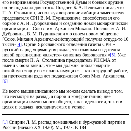
его непризнанием Государственной Думы и боевых дружин,
он не подходил для этого. Позднее Б. А. Пеликан писал, что
П. А. Столыпин, используя возросшие амбиции заместителя
председателя СРН В. М. Пуришкевича, способствовал его
борьбе с А. И. Дубровиным и созданию новой монархической
организации – Союза им. Архангел Михаил. По словам А. И.
Дубровина, В. М. Пуришкевич » о своем новом обществе
[Союз. Михаил Архангел-действующий] получил откуда-то 10
тысяч»
[4]
. Орган Ярославского отделения газеты СРН »
русский народ «прямо утверждал, что главным создателем
новой организации является» сановная бюрократия «
[5]
. Уже
после смерти П. А. Столыпина председатель РНСМА от
имени Союза заявил, что» мы должны поблагодарить
покойную «одну из » власть имущих»… кто в трудной работе,
на протяжении ряда лет поддерживал Союз Мих. Архангела.
[6]
Из всего вышенаписанного мы можем сделать вывод о том,
что несмотря на разлад, а порой и конфронтацию, две
организации имели много общего, как в идеологии, так и в
целях и задачах, декларируемых в уставе.
[1]
Спирин Л. М. распад помещичьей и буржуазной партий в
России (начало XX-1920). М., 1977. P. 184