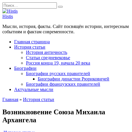
Перейти
Search
к
for:
содержанию
Histis
Мысли, история, факты. Сайт посвящён истории, интересным
событиям и фактам современности.
Главная страница
История статьи
История античность
Статьи средневековье
Россия конца 19, начала 20 века
Биографии
Биографии русских правителей
Биографии династии Рюриковичей
Биографии французских правителей
Актуальные мысли
Главная
»
История статьи
Возникновение Союза Михаила
Архангела