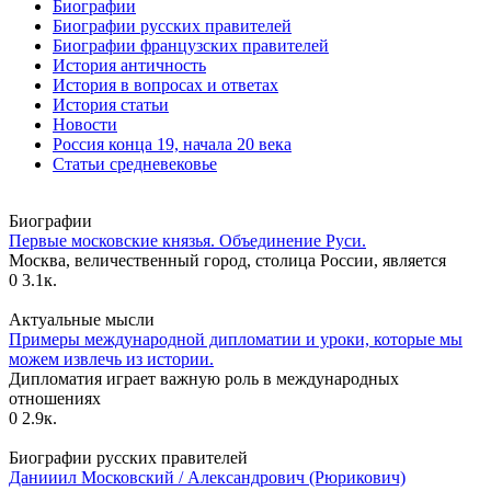
Биографии
Биографии русских правителей
Биографии французских правителей
История античность
История в вопросах и ответах
История статьи
Новости
Россия конца 19, начала 20 века
Статьи средневековье
Биографии
Первые московские князья. Объединение Руси.
Москва, величественный город, столица России, является
0
3.1к.
Актуальные мысли
Примеры международной дипломатии и уроки, которые мы
можем извлечь из истории.
Дипломатия играет важную роль в международных
отношениях
0
2.9к.
Биографии русских правителей
Данииил Московский / Александрович (Рюрикович)