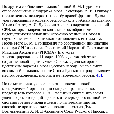
По другим сообщениям, главной виной В. М. Пуришкевича
стало обращение к лидеру «Союза 17 октября» А. И. Гучкову с
предложением поддержать просьбу правой фракции Думы
урегурировании массовых беспорядках в учебных заведениях.
Узнав об этом, А. И. Дубровин заявил о нарушении решений
СРН, которые запрещали контакты с октябристами, и
недопустимости заявлений кого-либо от имени Союза в
случаях, не имеющих никакого отношения к его задачам.
После этого В. М. Пуришкевич по собственной инициативе
покинул СРН и основал Российский Народный Союз имени
Михаила Архангела (РНСМА). Его устав,
зарегистрированный 11 марта 1908 года, так объяснял
создание новой партии: «дело Союза, задачи которого
идентичны задачам Союза Русского народа, было в смуте,
возникшей в главном совете Союза Русского народа, ставшем
местом бесконечных интриг, а не творческой работы.»
[3]
.
Но не менее важную роль в возникновении новой
монархической организации сыграло правительство,
председатель которого П. А. Столыпин считал, что время
уличных демонстраций прошло, и теперь для созданной им
системы третьего июня нужны политические партии,
способные противостоять оппозиции в стенах Думы.
Возглавляемый А. И. Дубровиным Союз Русского Народа, с