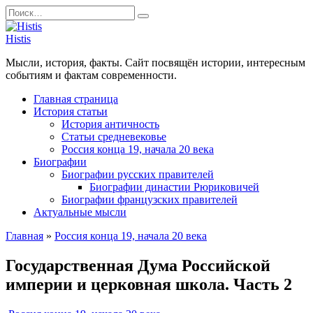
Перейти
Search
к
for:
содержанию
Histis
Мысли, история, факты. Сайт посвящён истории, интересным
событиям и фактам современности.
Главная страница
История статьи
История античность
Статьи средневековье
Россия конца 19, начала 20 века
Биографии
Биографии русских правителей
Биографии династии Рюриковичей
Биографии французских правителей
Актуальные мысли
Главная
»
Россия конца 19, начала 20 века
Государственная Дума Российской
империи и церковная школа. Часть 2